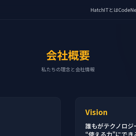
HatchITとは
CodeNe
会社概要
私たちの理念と会社情報
Vision
誰もがテクノロジ
。
“使える力”にでき